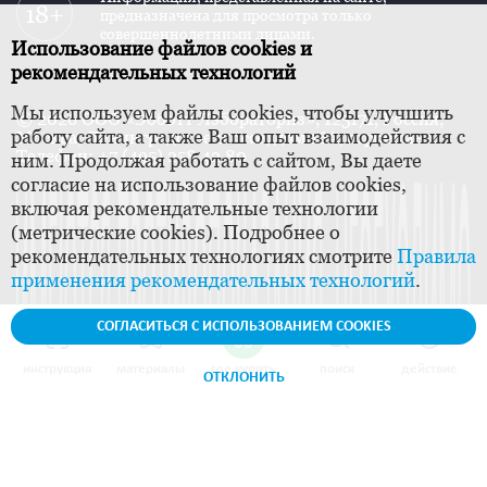
предназначена для просмотра только
совершеннолетними лицами.
Использование файлов cookies и
рекомендательных технологий
Мы используем файлы cookies, чтобы улучшить
© 2026 ООО «Эбботт Лэбораториз», 125171, Россия,
работу сайта, а также Ваш опыт взаимодействия с
Москва, Ленинградское шоссе, дом 16А, строение 1.
Телефон: +7 (495) 258 42 80
ним. Продолжая работать с сайтом, Вы даете
согласие на использование файлов cookies,
включая рекомендательные технологии
(метрические cookies). Подробнее о
рекомендательных технологиях смотрите
Правила
применения рекомендательных технологий
.
СОГЛАСИТЬСЯ С ИСПОЛЬЗОВАНИЕМ COOKIES
инструкция
материалы
где купить
поиск
действие
ОТКЛОНИТЬ