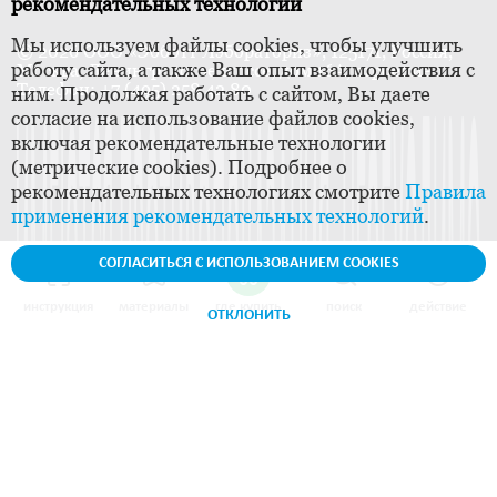
рекомендательных технологий
Мы используем файлы cookies, чтобы улучшить
© 2026 ООО «Эбботт Лэбораториз», 125171, Россия,
работу сайта, а также Ваш опыт взаимодействия с
Москва, Ленинградское шоссе, дом 16А, строение 1.
Телефон: +7 (495) 258 42 80
ним. Продолжая работать с сайтом, Вы даете
согласие на использование файлов cookies,
включая рекомендательные технологии
(метрические cookies). Подробнее о
рекомендательных технологиях смотрите
Правила
применения рекомендательных технологий
.
СОГЛАСИТЬСЯ С ИСПОЛЬЗОВАНИЕМ COOKIES
инструкция
материалы
где купить
поиск
действие
ОТКЛОНИТЬ