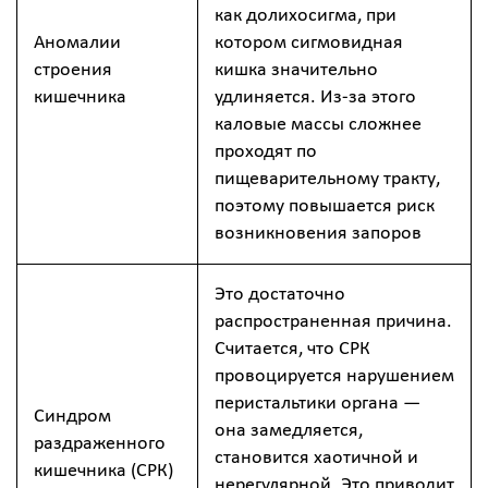
как долихосигма, при
Аномалии
котором сигмовидная
строения
кишка значительно
кишечника
удлиняется. Из-за этого
каловые массы сложнее
проходят по
пищеварительному тракту,
поэтому повышается риск
возникновения запоров
Это достаточно
распространенная причина.
Считается, что СРК
провоцируется нарушением
перистальтики органа —
Синдром
она замедляется,
раздраженного
становится хаотичной и
кишечника (СРК)
нерегулярной. Это приводит