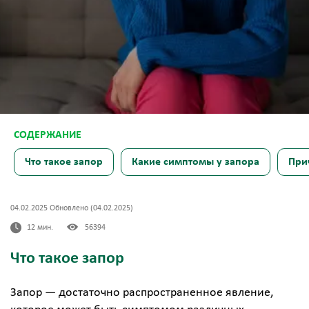
Что такое запор
Какие симптомы у запора
При
04.02.2025 Обновлено (04.02.2025)
12 мин.
56394
Что такое запор
Запор — достаточно распространенное явление,