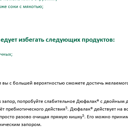
кже соки с мякотью;
ледует избегать следующих продуктов:
ичных;
 вы с большей вероятностью сможете достичь желаемого
ик запор, попробуйте слабительное
Дюфалак®
с двойным д
5
чёт пребиотического действия
.
Дюфалак®
действует на в
5
 просто разово очищая прямую кишку
. Его можно приним
оническим запором.