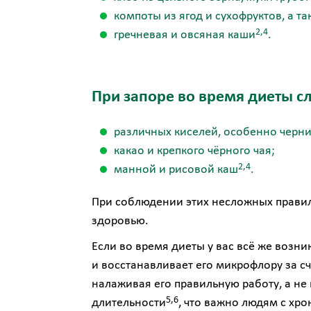
компоты из ягод и сухофруктов, а та
2,4
гречневая и овсяная каши
.
При запоре во время диеты с
различных киселей, особенно черн
какао и крепкого чёрного чая;
2,4
манной и рисовой каш
.
При соблюдении этих несложных правил
здоровью.
Если во время диеты у вас всё же возн
и восстанавливает его микрофлору за с
налаживая его правильную работу, а не
5,6
длительности
, что важно людям с хр