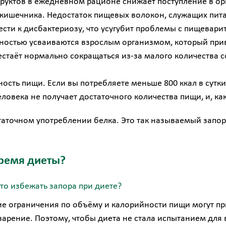
руктов в ежедневном рационе снижает поступление в о
кишечника. Недостаток пищевых волокон, служащих пит
ти к дисбактериозу, что усугубит проблемы с пищевари
ностью усваиваются взрослым организмом, который при
рестаёт нормально сокращаться из-за малого количества 
ость пищи. Если вы потребляете меньше 800 ккал в сутки
ловека не получает достаточного количества пищи, и, как
таточном употреблении белка. Это так называемый запор
время диеты?
-то избежать запора при диете?
ие ограничения по объёму и калорийности пищи могут пр
арение. Поэтому, чтобы диета не стала испытанием для