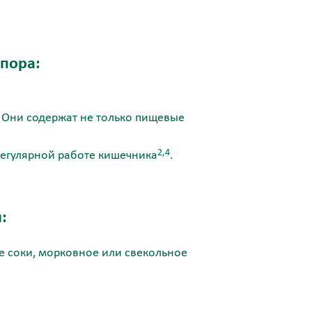
апора:
. Они содержат не только пищевые
2,4
регулярной работе кишечника
.
:
ые соки, морковное или свекольное