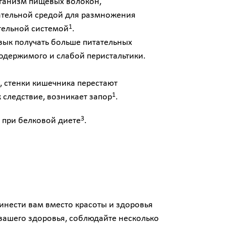
рганизм пищевых волокон,
ательной средой для размножения
1
тельной системой
.
вык получать больше питательных
содержимого и слабой перистальтики.
, стенки кишечника перестают
1
 следствие, возникает запор
.
3
 при белковой диете
.
инести вам вместо красоты и здоровья
 вашего здоровья, соблюдайте несколько