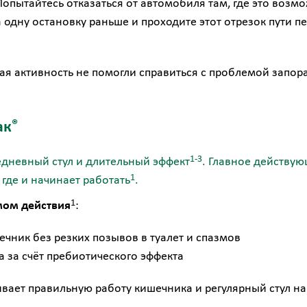
Попытайтесь отказаться от автомобиля там, где это возмо
 одну остановку раньше и проходите этот отрезок пути п
ая активность не помогли справиться с проблемой запор
®
ак
1-3
едневный стул и длительный эффект
. Главное действую
1
где и начинает работать
.
1
ом действия
:
чник без резких позывов в туалет и спазмов
 за счёт пребиотического эффекта
вает правильную работу кишечника и регулярный стул н