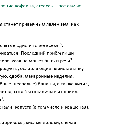
ение кофеина, стрессы – вот самые
ия станет привычным явлением. Как
5
спать в одно и то же время
.
рживаться. Последний приём пищи
7
 перекусах не может быть и речи
.
продукты, ослабляющие перистальтику
тую, сдоба, макаронные изделия,
ёные (неспелые) бананы, а также кизил,
ается, хотя бы ограничьте их приём.
7
а
.
ми: капуста (в том числе и квашеная),
 абрикосы, кислые яблоки, спелая