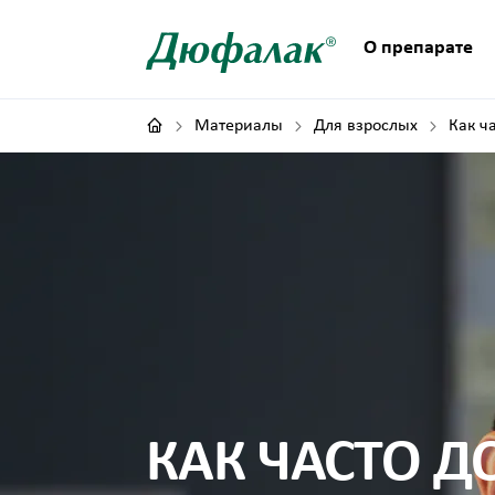
О препарате
Материалы
Для взрослых
Как ч
КАК ЧАСТО Д