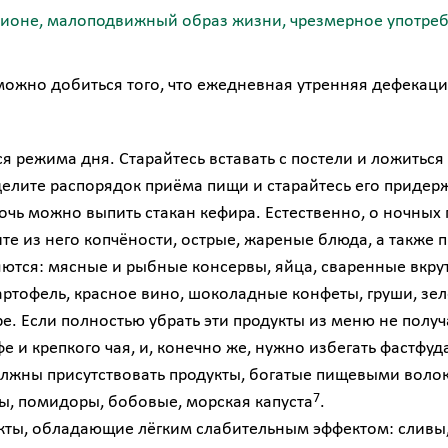
ионе, малоподвижный образ жизни, чрезмерное употребл
можно добиться того, что ежедневная утренняя дефекац
 режима дня. Старайтесь вставать с постели и ложиться 
делите распорядок приёма пищи и старайтесь его приде
 ночь можно выпить стакан кефира. Естественно, о ночных
те из него копчёности, острые, жареные блюда, а также 
ются: мясные и рыбные консервы, яйца, сваренные вкру
ртофель, красное вино, шоколадные конфеты, груши, зел
ре. Если полностью убрать эти продукты из меню не получ
 и крепкого чая, и, конечно же, нужно избегать фастфуд
жны присутствовать продукты, богатые пищевыми волокна
7
рцы, помидоры, бобовые, морская капуста
.
кты, обладающие лёгким слабительным эффектом: сливы,