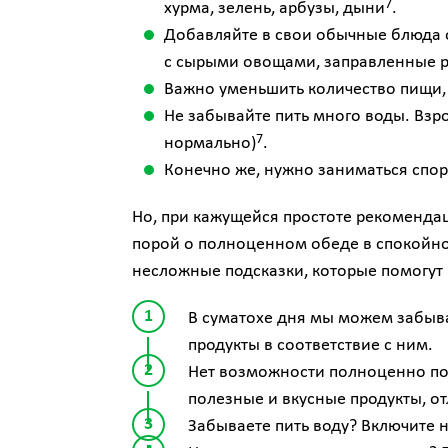
7
хурма, зелень, арбузы, дыни
.
Добавляйте в свои обычные блюда о
с сырыми овощами, заправленные р
Важно уменьшить количество пищи, 
Не забывайте пить много воды. Взро
7
нормально)
.
Конечно же, нужно заниматься спо
Но, при кажущейся простоте рекомендац
порой о полноценном обеде в спокойно
несложные подсказки, которые помогут
В суматохе дня мы можем забыва
продукты в соответствие с ним.
Нет возможности полноценно поес
полезные и вкусные продукты, о
Забываете пить воду? Включите 