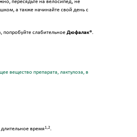
жно, пересядьте на велосипед, не
ешком, а также начинайте свой день с
а, попробуйте слабительное
Дюфалак®
.
щее вещество препарата, лактулоза, в
1,2
а длительное время
.