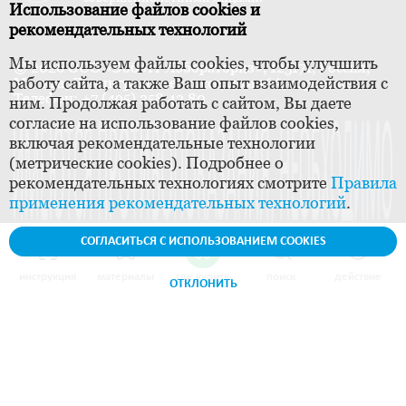
Использование файлов cookies и
рекомендательных технологий
Мы используем файлы cookies, чтобы улучшить
© 2026 ООО «Эбботт Лэбораториз», 125171, Россия,
работу сайта, а также Ваш опыт взаимодействия с
Москва, Ленинградское шоссе, дом 16А, строение 1.
Телефон: +7 (495) 258 42 80
ним. Продолжая работать с сайтом, Вы даете
согласие на использование файлов cookies,
включая рекомендательные технологии
(метрические cookies). Подробнее о
рекомендательных технологиях смотрите
Правила
применения рекомендательных технологий
.
СОГЛАСИТЬСЯ С ИСПОЛЬЗОВАНИЕМ COOKIES
инструкция
материалы
где купить
поиск
действие
ОТКЛОНИТЬ