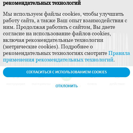
рекомендательных технологий
Мы используем файлы cookies, чтобы улучшить
© 2026 ООО «Эбботт Лэбораториз», 125171, Россия,
работу сайта, а также Ваш опыт взаимодействия с
Москва, Ленинградское шоссе, дом 16А, строение 1.
Телефон: +7 (495) 258 42 80
ним. Продолжая работать с сайтом, Вы даете
согласие на использование файлов cookies,
включая рекомендательные технологии
(метрические cookies). Подробнее о
рекомендательных технологиях смотрите
Правила
применения рекомендательных технологий
.
СОГЛАСИТЬСЯ С ИСПОЛЬЗОВАНИЕМ COOKIES
инструкция
материалы
где купить
поиск
действие
ОТКЛОНИТЬ