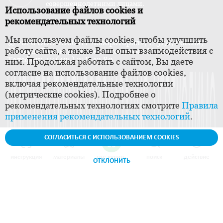
совершеннолетними лицами.
Использование файлов cookies и
рекомендательных технологий
Мы используем файлы cookies, чтобы улучшить
© 2026 ООО «Эбботт Лэбораториз», 125171, Россия,
работу сайта, а также Ваш опыт взаимодействия с
Москва, Ленинградское шоссе, дом 16А, строение 1.
Телефон: +7 (495) 258 42 80
ним. Продолжая работать с сайтом, Вы даете
согласие на использование файлов cookies,
включая рекомендательные технологии
(метрические cookies). Подробнее о
рекомендательных технологиях смотрите
Правила
применения рекомендательных технологий
.
СОГЛАСИТЬСЯ С ИСПОЛЬЗОВАНИЕМ COOKIES
инструкция
материалы
где купить
поиск
действие
ОТКЛОНИТЬ