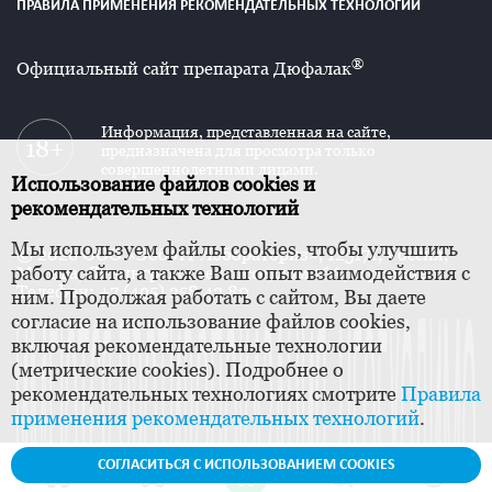
ПРАВИЛА ПРИМЕНЕНИЯ РЕКОМЕНДАТЕЛЬНЫХ ТЕХНОЛОГИЙ
®
Официальный сайт препарата Дюфалак
Информация, представленная на сайте,
предназначена для просмотра только
совершеннолетними лицами.
Использование файлов cookies и
рекомендательных технологий
Мы используем файлы cookies, чтобы улучшить
© 2026 ООО «Эбботт Лэбораториз», 125171, Россия,
работу сайта, а также Ваш опыт взаимодействия с
Москва, Ленинградское шоссе, дом 16А, строение 1.
Телефон: +7 (495) 258 42 80
ним. Продолжая работать с сайтом, Вы даете
согласие на использование файлов cookies,
включая рекомендательные технологии
(метрические cookies). Подробнее о
рекомендательных технологиях смотрите
Правила
применения рекомендательных технологий
.
СОГЛАСИТЬСЯ С ИСПОЛЬЗОВАНИЕМ COOKIES