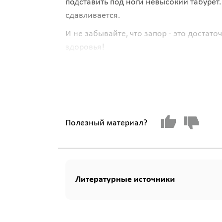
подставить под ноги невысокий табурет
сдавливается.
И не забывайте, что запор - это доста
здоровья!
Полезный материал?
Литературные источники