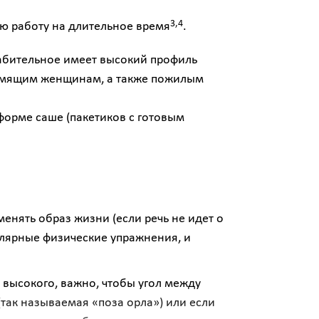
3,4
ую работу на длительное время
.
лабительное имеет высокий профиль
ормящим женщинам, а также пожилым
в форме саше (пакетиков с готовым
енять образ жизни (если речь не идет о
гулярные физические упражнения, и
 высокого, важно, чтобы угол между
(так называемая «поза орла») или если