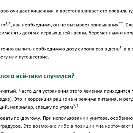
ово очищает кишечник, а восстанавливает его правильн
3,5
**
лго
, как необходимо, он не вызывает привыкания
. С
применять детям с первых дней жизни, беременным и к
3
точно выпить необходимую дозу сиропа раз в день
, а 
огу или путешествие.
слого всё-таки случился?
чатый. Часто для устранения этого явления приходится м
ездке). Это и коррекция рациона и режима питания, и ре
2,7
ий, например, спешку по утрам
.
вать по-другому. При использовании унитаза, особенно
 градусов. Это возможно либо в позиции «на корточках» 