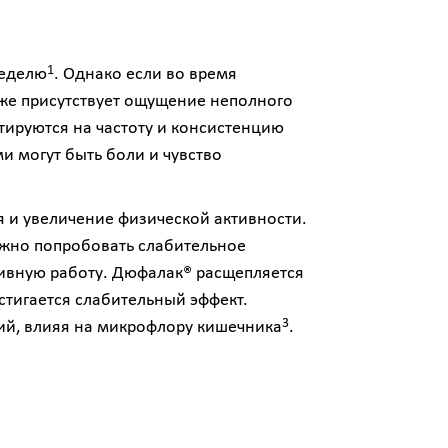
1
неделю
. Однако если во время
кже присутствует ощущение неполного
нтируются на частоту и консистенцию
и могут быть боли и чувство
 и увеличение физической активности.
можно попробовать слабительное
тивную работу. Дюфалак® расщепляется
остигается слабительный эффект.
3
рий, влияя на микрофлору кишечника
.