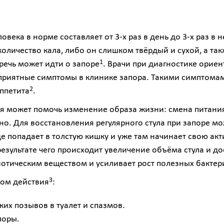
ловека в норме составляет от 3-х раз в день до 3-х раз в 
личество кала, либо он слишком твёрдый и сухой, а та
1
речь может идти о запоре
. Врачи при диагностике орие
приятные симптомы в клинике запора. Такими симптомам
2
аппетита
.
 может помочь изменение образа жизни: смена питания
чно. Для восстановления регулярного стула при запоре 
е попадает в толстую кишку и уже там начинает свою ак
 результате чего происходит увеличение объёма стула и д
иотическим веществом и усиливает рост полезных бакте
3
ом действия
:
их позывов в туалет и спазмов.
лоры.