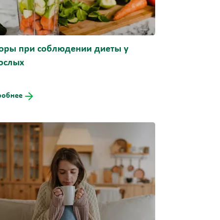
оры при соблюдении диеты у
ослых
робнее